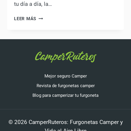
tu día a día, la…
LEER MÁS
CATVANGO
SAU
¿LA
MEJOR
ALTERNATIVA
A
LA
VOLKSWAGEN
Mejor seguro Camper
CALIFORNIA?
Revista de furgonetas camper
Blog para camperizar tu furgoneta
© 2026 CamperRuteros: Furgonetas Camper y
Vida al Aire Libre