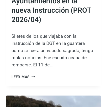
Ayuntamientos en la
A
S
nueva Instrucción (PROT
:
2026/04)
N
O
,
L
Si eres de los que viajaba con la
A
instrucción de la DGT en la guantera
N
como si fuera un escudo sagrado, tengo
U
malas noticias: Ese escudo acaba de
E
V
romperse. El 11 de…
A
N
¡
LEER MÁS
O
A
R
L
M
E
A
R
T
T