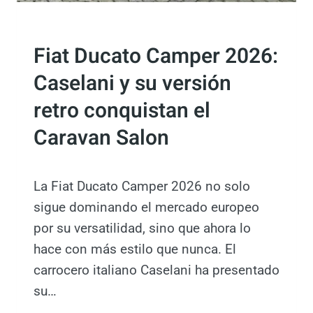
E
A
N
ACTUALIDAD
M
U
P
Fiat Ducato Camper 2026:
N
O
Caselani y su versión
A
P
retro conquistan el
I
C
Caravan Salon
K
U
P
La Fiat Ducato Camper 2026 no solo
C
sigue dominando el mercado europeo
A
por su versatilidad, sino que ahora lo
M
P
hace con más estilo que nunca. El
E
carrocero italiano Caselani ha presentado
R
su…
?
M