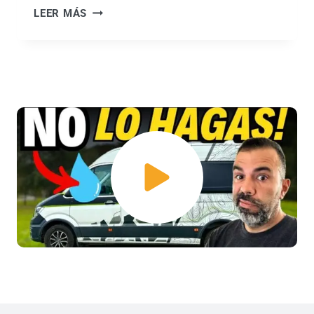
F
LEER MÁS
I
I
E
A
X
T
P
D
E
U
R
C
I
A
E
T
N
O
C
C
I
A
A
M
C
P
O
E
N
R
L
2
A
0
F
2