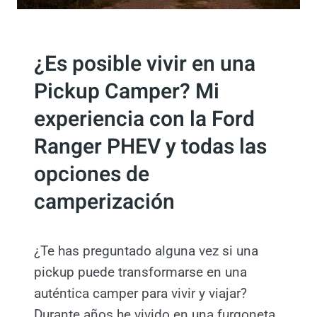
S
E
I
V
CAMPERIZAR
T
I
¿Es posible vivir en una
C
V
U
Pickup Camper? Mi
I
S
R
experiencia con la Ford
T
E
O
N
Ranger PHEV y todas las
M
U
P
opciones de
N
H
A
camperización
E
C
V
A
B
M
Y
¿Te has preguntado alguna vez si una
P
T
pickup puede transformarse en una
E
I
R
auténtica camper para vivir y viajar?
N
A
Durante años he vivido en una furgoneta
K