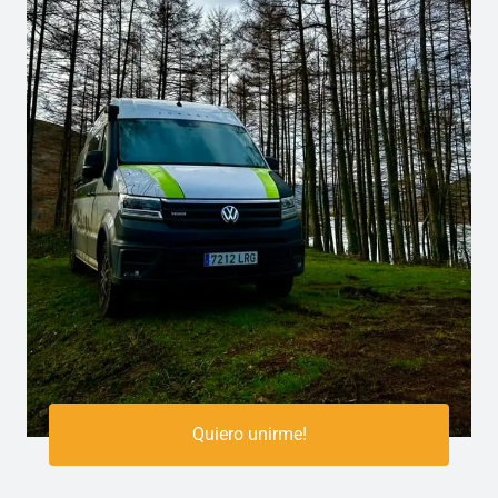
Ó
L
N
A
R
S
E
O
T
P
R
C
O
I
C
O
O
N
N
E
Q
S
U
D
I
E
S
C
T
A
A
M
N
Quiero unirme!
P
E
E
L
R