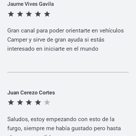
Jaume Vives Gavila
C
I
Puntuación: 5 de 5.
A
Z
R
A
A
C
Gran canal para poder orientarte en vehículos
V
I
Camper y sirve de gran ayuda si estás
A
Ó
N
interesado en iniciarte en el mundo
N
S
A
L
O
N
Juan Cerezo Cortes
Puntuación: 4 de 5.
Saludos, estoy empezando con esto de la
furgo, siempre me había gustado pero hasta