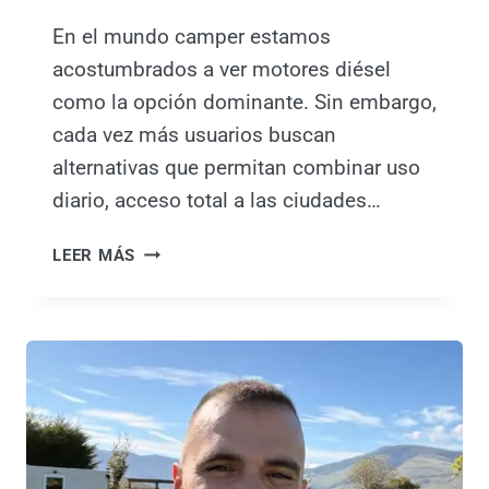
E
D
En el mundo camper estamos
N
E
acostumbrados a ver motores diésel
C
»
como la opción dominante. Sin embargo,
U
A
A
L
cada vez más usuarios buscan
L
O
alternativas que permitan combinar uso
Q
S
diario, acceso total a las ciudades…
U
A
I
Y
L
LEER MÁS
E
U
A
R
N
N
V
T
U
Í
A
E
A
M
V
P
I
A
Ú
E
C
B
N
A
L
T
M