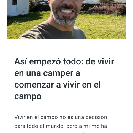
I
O
P
C
S
E
A
E
R
”
N
H
L
Í
A
B
N
R
SIN CATEGORÍA
U
I
Así empezó todo: de vivir
E
D
V
en una camper a
A
A
Q
I
comenzar a vivir en el
U
N
E
campo
S
C
T
A
R
M
U
Vivir en el campo no es una decisión
B
C
para todo el mundo, pero a mi me ha
I
C