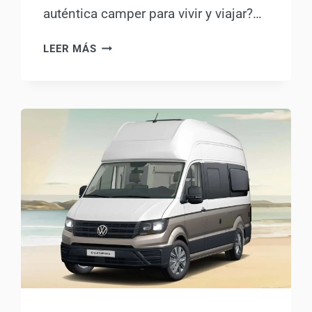
auténtica camper para vivir y viajar?…
¿ES
LEER MÁS
POSIBLE
VIVIR
EN
UNA
PICKUP
CAMPER?
MI
EXPERIENCIA
CON
LA
FORD
RANGER
PHEV
Y
TODAS