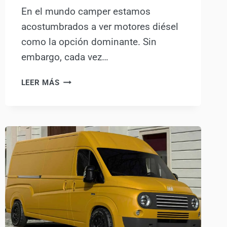
En el mundo camper estamos
acostumbrados a ver motores diésel
como la opción dominante. Sin
embargo, cada vez…
LA
LEER MÁS
NUEVA
CAMPER
HÍBRIDA
QUE
CAMBIA
LAS
REGLAS:
FORD
TRANSIT
CUSTOM
PHEV
BY