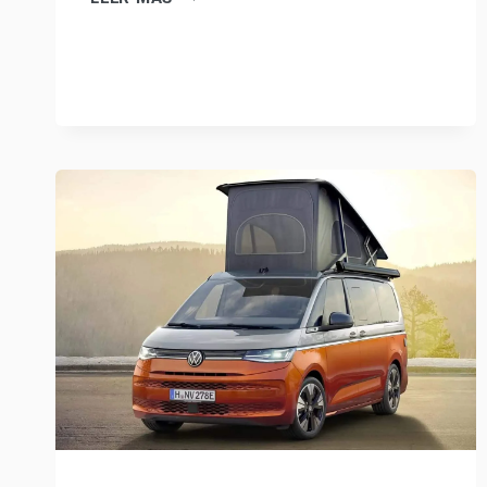
EMPEZÓ
TODO:
DE
VIVIR
EN
UNA
CAMPER
A
COMENZAR
A
VIVIR
EN
EL
CAMPO