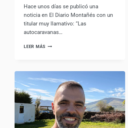
Hace unos días se publicó una
noticia en El Diario Montañés con un
titular muy llamativo: “Las
autocaravanas…
CANTABRIA
LEER MÁS
Y
AUTOCARAVANAS:
NO,
LA
NUEVA
NORMATIVA
NO
PERMITE
DORMIR
“EN
CUALQUIER
VÍA