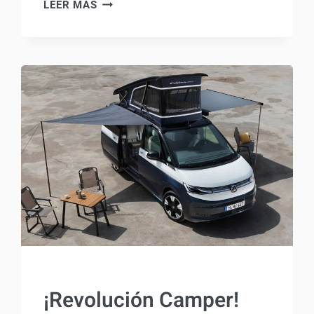
VOLKSWAGEN
LEER MÁS
GRAND
CALIFORNIA
2026:
RENOVACIÓN
DISCRETA
PARA
UNA
CAMPER
QUE
BUSCA
RECUPERAR
PROTAGONISMO
COMPRAR
¡Revolución Camper!