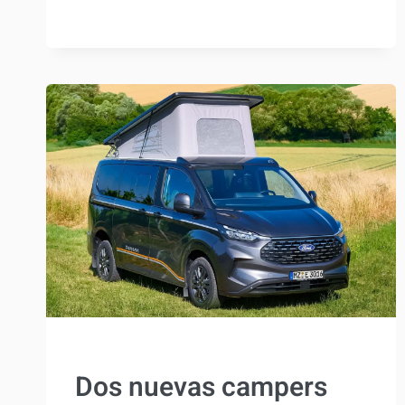
CUMPLE
20
AÑOS:
LLEGA
LA
EDICIÓN
ESPECIAL
CALIFORNIA
ENERGY
ACTUALIDAD
Dos nuevas campers