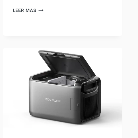
FIAT
LEER MÁS
DUCATO
CAMPER
2026:
CASELANI
Y
SU
VERSIÓN
RETRO
CONQUISTAN
EL
CARAVAN
SALON