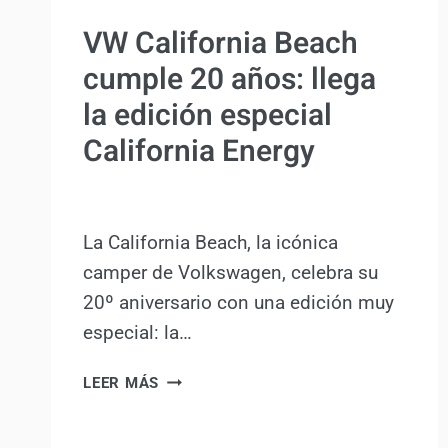
ACTUALIDAD
VW California Beach
cumple 20 años: llega
la edición especial
California Energy
Por
Antonio Rodriguez
29 agosto, 2025
La California Beach, la icónica
camper de Volkswagen, celebra su
20º aniversario con una edición muy
especial: la…
VW
LEER MÁS
CALIFORNIA
BEACH