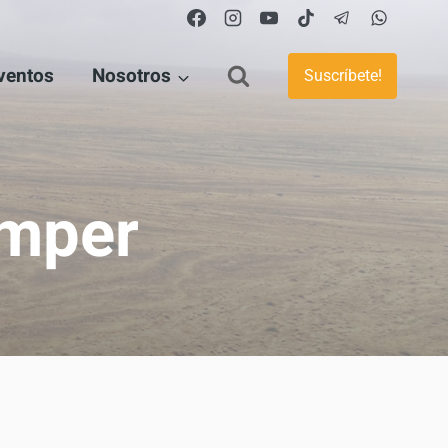
ventos
Nosotros
Suscríbete!
×
Consejos,
mper