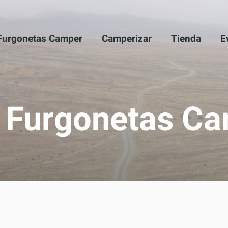
Furgonetas Camper
Camperizar
Tienda
E
omunidad y recibe contenido exclusivo sobre el mundo camper!
directamente en tu bandeja de entrada. ¡No te lo pierdas!
 Furgonetas Ca
Quiero estar al tanto de todo
Usaremos tu email con responsabilidad y cariño, ¡cero spam!