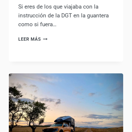
Si eres de los que viajaba con la
instrucción de la DGT en la guantera
como si fuera…
¡ALERTA
LEER MÁS
CAMPER!
LA
DGT
«SE
VENDE»
A
LOS
AYUNTAMIENTOS
EN
LA
NUEVA
INSTRUCCIÓN
(PROT