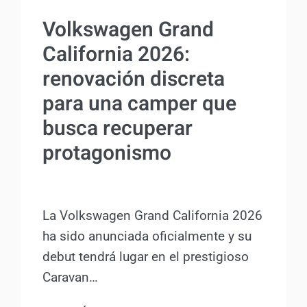
LAS
ACTUALIDAD
OPCIONES
Volkswagen Grand
DE
California 2026:
CAMPERIZACIÓN
renovación discreta
para una camper que
busca recuperar
protagonismo
Por
Antonio Rodriguez
14 agosto, 2025
La Volkswagen Grand California 2026
ha sido anunciada oficialmente y su
debut tendrá lugar en el prestigioso
Caravan…