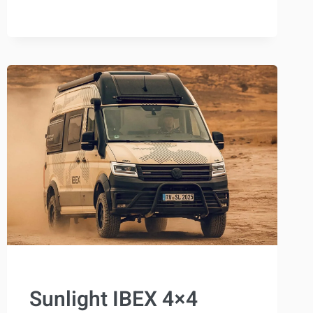
PORTÁTIL
IDEAL
PARA
FURGONETAS
CAMPER
COMPRAR
Sunlight IBEX 4×4