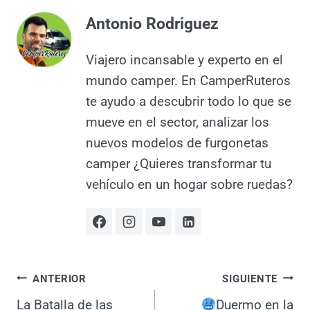
#
Camper
#
Caravaning
#
Salón del Caravaning
de
la
#
Vehículos Recreativos
#
viajes en furgoneta
entrada:
Antonio Rodriguez
Viajero incansable y experto en el
mundo camper. En
CamperRuteros te ayudo a
descubrir todo lo que se mueve
en el sector, analizar los nuevos
modelos de furgonetas camper
¿Quieres transformar tu vehículo
en un hogar sobre ruedas?