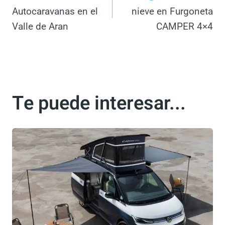
Navegación
ANTERIOR
SIGUIENTE
La Batalla de las
Duermo en la
de
Autocaravanas en el
nieve en Furgoneta
entradas
Valle de Aran
CAMPER 4×4
Te puede interesar...