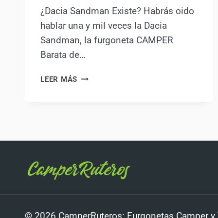
¿Dacia Sandman Existe? Habrás oido
hablar una y mil veces la Dacia
Sandman, la furgoneta CAMPER
Barata de…
DACIA
LEER MÁS
SANDMAN:
LA
FURGONETA
CAMPER
BARATA
QUE
REVOLUCIONARIA
EL
MERCADO
© 2026 CamperRuteros: Furgonetas Camper y Vi