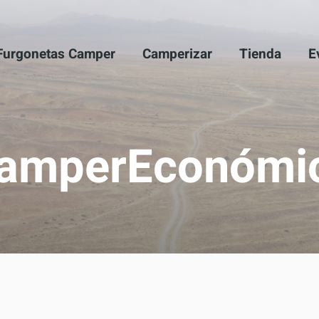
Furgonetas Camper
Camperizar
Tienda
E
amperEconómi