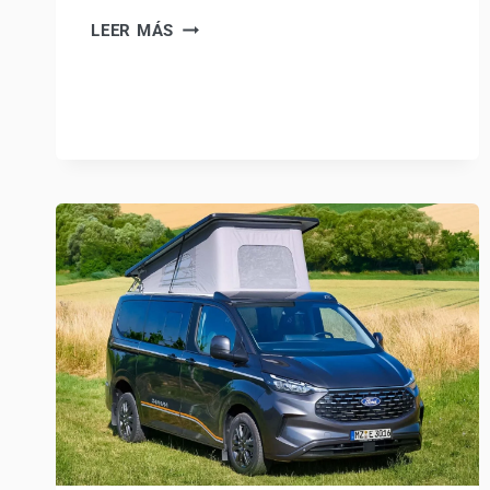
VW
LEER MÁS
CALIFORNIA
BEACH
CUMPLE
20
AÑOS:
LLEGA
LA
EDICIÓN
ESPECIAL
CALIFORNIA
ENERGY