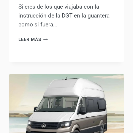
Si eres de los que viajaba con la
instrucción de la DGT en la guantera
como si fuera…
¡ALERTA
LEER MÁS
CAMPER!
LA
DGT
«SE
VENDE»
A
LOS
AYUNTAMIENTOS
EN
LA
NUEVA
INSTRUCCIÓN
(PROT