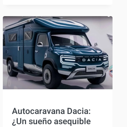
CAMPER?
LA
MODA
DE
LOS
SUV
CAMPERIZADO
Y
LO
QUE
DEBES
SABER
ANTES
DE
LANZARTE
ACTUALIDAD
Autocaravana Dacia:
¿Un sueño asequible