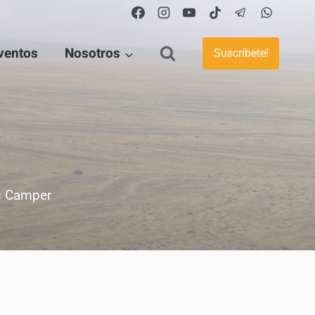
ventos
Nosotros
Suscríbete!
×
Consejos,
s Camper