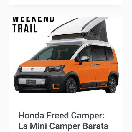
CAMPER
DE
4.250
KG
CON
EL
CARNET
B:
LO
QUE
DEBES
SABER.
ACTUALIDAD
Honda Freed Camper:
La Mini Camper Barata