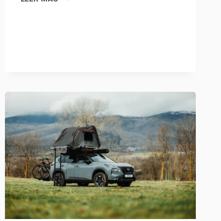
GLACIER
CLASSIC:
LA
NEVERA
PORTÁTIL
IDEAL
PARA
FURGONETAS
CAMPER