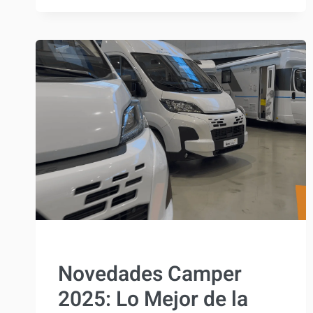
CAMPERS
PANAMA
PARA
2025:
MINIMALISMO
O
CONFORT,
DESDE
53.990
€
ACTUALIDAD
Novedades Camper
2025: Lo Mejor de la