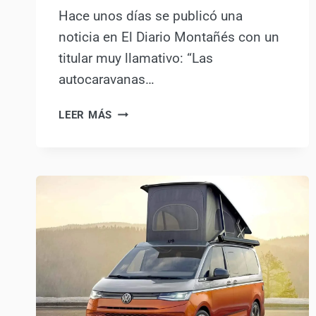
Hace unos días se publicó una
noticia en El Diario Montañés con un
titular muy llamativo: “Las
autocaravanas…
CANTABRIA
LEER MÁS
Y
AUTOCARAVANAS:
NO,
LA
NUEVA
NORMATIVA
NO
PERMITE
DORMIR
“EN
CUALQUIER
VÍA