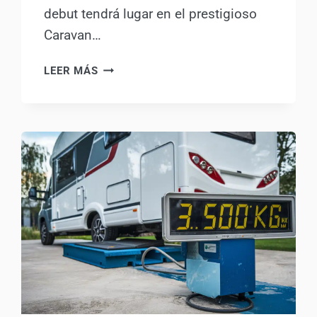
debut tendrá lugar en el prestigioso
Caravan…
VOLKSWAGEN
LEER MÁS
GRAND
CALIFORNIA
2026:
RENOVACIÓN
DISCRETA
PARA
UNA
CAMPER
QUE
BUSCA
RECUPERAR
PROTAGONISMO