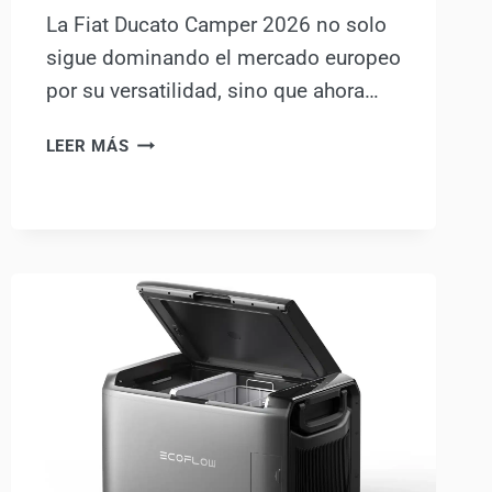
La Fiat Ducato Camper 2026 no solo
sigue dominando el mercado europeo
por su versatilidad, sino que ahora…
FIAT
LEER MÁS
DUCATO
CAMPER
2026:
CASELANI
Y
SU
VERSIÓN
RETRO
CONQUISTAN
EL
CARAVAN
SALON