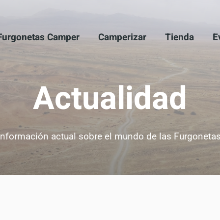
Furgonetas Camper
Camperizar
Tienda
E
omunidad y recibe contenido exclusivo sobre el mundo camper!
Actualidad
directamente en tu bandeja de entrada. ¡No te lo pierdas!
Quiero estar al tanto de todo
Usaremos tu email con responsabilidad y cariño, ¡cero spam!
información actual sobre el mundo de las Furgoneta