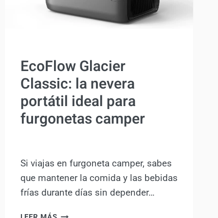
ACTUALIDAD
EcoFlow Glacier
Classic: la nevera
portátil ideal para
furgonetas camper
Por
Antonio Rodriguez
11 agosto, 2025
Si viajas en furgoneta camper, sabes
que mantener la comida y las bebidas
frías durante días sin depender…
ECOFLOW
LEER MÁS