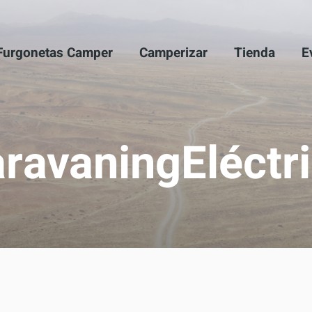
Furgonetas Camper
Camperizar
Tienda
E
ravaningEléctr