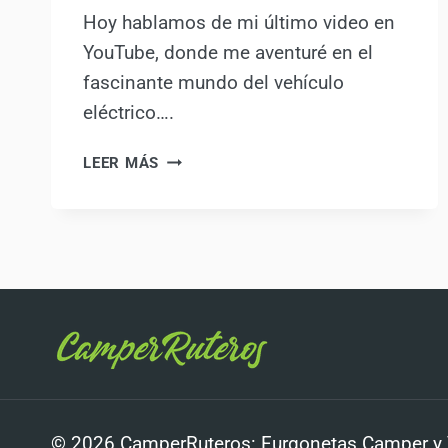
Hoy hablamos de mi último video en
YouTube, donde me aventuré en el
fascinante mundo del vehículo
eléctrico….
FURGONETAS
LEER MÁS
CAMPER
ELÉCTRICAS:
TRANSFORMANDO
EL
CARAVANING
HACIA
UN
FUTURO
SOSTENIBLE
© 2026 CamperRuteros: Furgonetas Camper y Vi