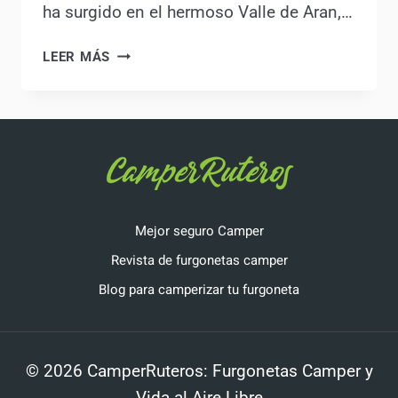
ha surgido en el hermoso Valle de Aran,…
LA
LEER MÁS
BATALLA
DE
LAS
AUTOCARAVANAS
EN
EL
VALLE
DE
Mejor seguro Camper
ARAN
Revista de furgonetas camper
Blog para camperizar tu furgoneta
© 2026 CamperRuteros: Furgonetas Camper y
Vida al Aire Libre