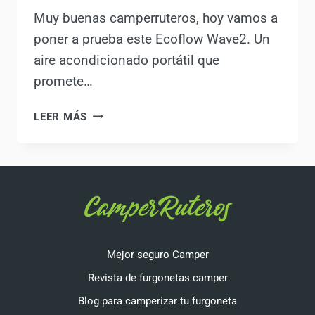
Muy buenas camperruteros, hoy vamos a
poner a prueba este Ecoflow Wave2. Un
aire acondicionado portátil que
promete…
¡PROBANDO
LEER MÁS
EL
ECOFLOW
WAVE2!
¿SERÁ
LA
SOLUCIÓN
PARA
DISFRUTAR
Mejor seguro Camper
DE
Revista de furgonetas camper
LA
FURGONETA
Blog para camperizar tu furgoneta