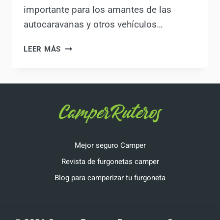
importante para los amantes de las
autocaravanas y otros vehículos…
LEER MÁS
2025:
NUEVAS
NORMAS
PARA
AUTOCARAVANAS
Y
CAMPERS:
¿CÓMO
Mejor seguro Camper
NOS
Revista de furgonetas camper
AFECTARÁN?
Blog para camperizar tu furgoneta