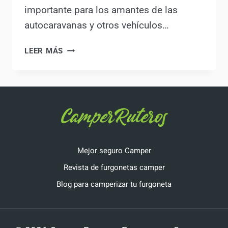
importante para los amantes de las
autocaravanas y otros vehículos…
LEER MÁS
2025:
NUEVAS
NORMAS
PARA
AUTOCARAVANAS
Y
CAMPERS:
¿CÓMO
Mejor seguro Camper
NOS
Revista de furgonetas camper
AFECTARÁN?
Blog para camperizar tu furgoneta