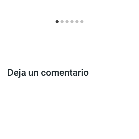
Review de la Dashcam Alpine DVR-
F200
Por
Antonio Rodriguez
31 mayo, 2019