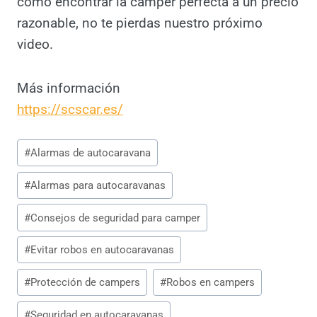
No hay un sistema infalible para evitar robos
en autocaravanas o campers, pero tomar
medidas adecuadas y usar tecnologías
avanzadas puede aumentar
significativamente la seguridad. Confía en tu
intuición, instala una buena alarma y disfruta
de tus viajes sin preocupaciones. Para más
consejos sobre cómo encontrar la camper
perfecta a un precio razonable, no te pierdas
nuestro próximo video.
Más información
https://scscar.es/
Etiquetas
#
Alarmas de autocaravana