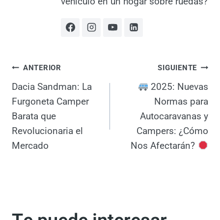
Viajero incansable y experto en el
mundo camper. En
CamperRuteros te ayudo a
descubrir todo lo que se mueve
en el sector, analizar los nuevos
modelos de furgonetas camper
¿Quieres transformar tu vehículo
en un hogar sobre ruedas?
Navegación
ANTERIOR
SIGUIENTE
Dacia Sandman: La
2025: Nuevas
de