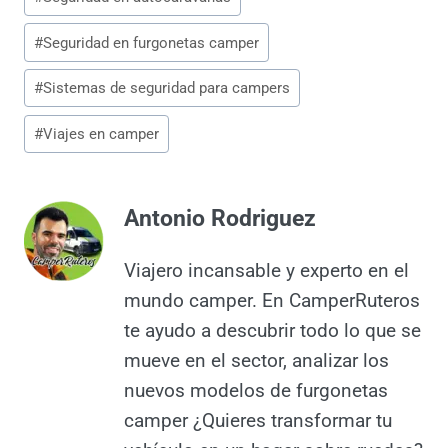
de
la
#
Alarmas para autocaravanas
entrada:
#
Consejos de seguridad para camper
#
Evitar robos en autocaravanas
#
Protección de campers
#
Robos en campers
#
Seguridad en autocaravanas
#
Seguridad en furgonetas camper
#
Sistemas de seguridad para campers
#
Viajes en camper
Antonio Rodriguez