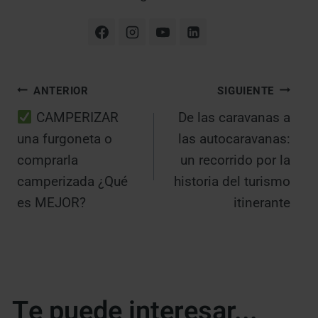
Navegación
ANTERIOR
SIGUIENTE
CAMPERIZAR
De las caravanas a
de
una furgoneta o
las autocaravanas:
entradas
comprarla
un recorrido por la
camperizada ¿Qué
historia del turismo
es MEJOR?
itinerante
Te puede interesar...