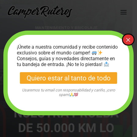
Saltar
al
contenido
MANTENIMIENTO Y BRICOLAJE
FALKEN WILDPEAK
×
¡Únete a nuestra comunidad y recibe contenido
AT3: ¿LA MEJOR
exclusivo sobre el mundo camper!
Consejos, guías y novedades directamente en
OPCIÓN PARA
tu bandeja de entrada. ¡No te lo pierdas!
Quiero estar al tanto de todo
AVENTURAS
Usaremos tu email con responsabilidad y cariño, ¡cero
TODOTERRENO?
spam!
NUESTRA PRUEBA
DE 50.000 KM LO