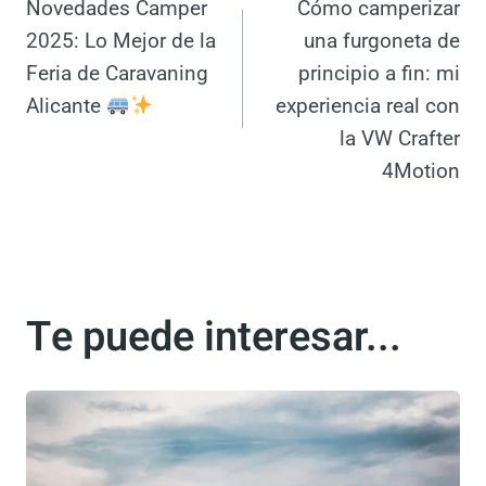
Navegación
ANTERIOR
SIGUIENTE
Novedades Camper
Cómo camperizar
de
2025: Lo Mejor de
una furgoneta de
entradas
la Feria de
principio a fin: mi
Caravaning Alicante
experiencia real con
la VW Crafter
4Motion
Te puede interesar...