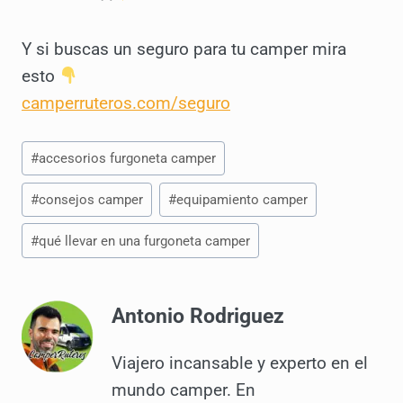
Y si buscas un seguro para tu camper mira
esto
camperruteros.com/seguro
Etiquetas
#
accesorios furgoneta camper
de
la
#
consejos camper
#
equipamiento camper
entrada:
#
qué llevar en una furgoneta camper
Antonio Rodriguez
Viajero incansable y experto en el
mundo camper. En