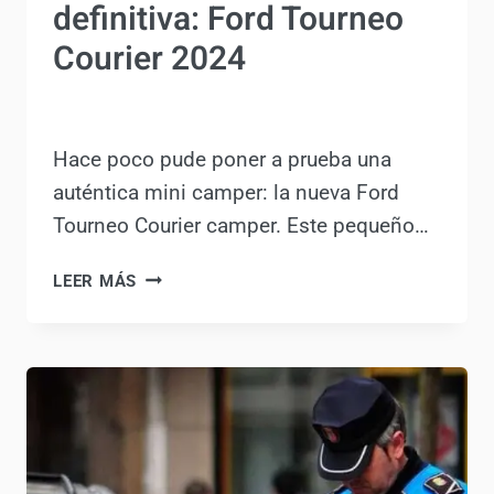
Tourneo Courier 2024
Por
Antonio Rodriguez
22 julio, 2024
Hace poco pude poner a prueba una
auténtica mini camper: la nueva Ford
Tourneo Courier camper. Este
pequeño…
PROBANDO
LEER MÁS
LA
MINI
CAMPER
DEFINITIVA:
FORD
TOURNEO
COURIER
2024