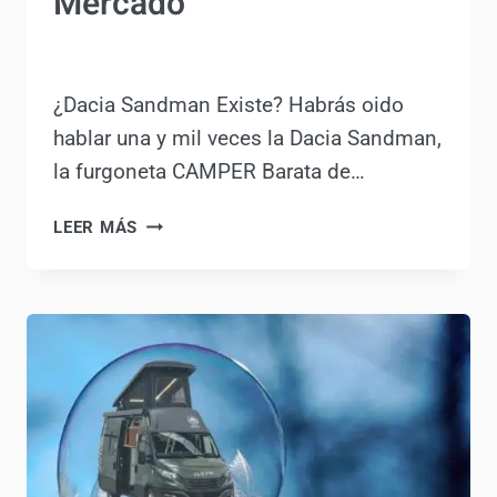
Barata que
Revolucionaria el
Mercado
Por
Antonio Rodriguez
25 abril, 2024
¿Dacia Sandman Existe? Habrás oido
hablar una y mil veces la Dacia
Sandman, la furgoneta CAMPER Barata
de…
DACIA
LEER MÁS
SANDMAN:
LA
FURGONETA
CAMPER
BARATA