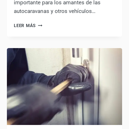
Hoy vamos a hablar de un tema muy
importante para los amantes de las
autocaravanas y otros vehículos…
LEER MÁS
2025:
NUEVAS
NORMAS
PARA
AUTOCARAVANAS
Y
CAMPERS:
¿CÓMO
NOS
AFECTARÁN?