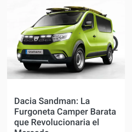
EN
AUTOCARAVANAS
Y
CAMPERS:
LO
QUE
NADIE
TE
EXPLICA
ACTUALIDAD
Dacia Sandman: La
Furgoneta Camper