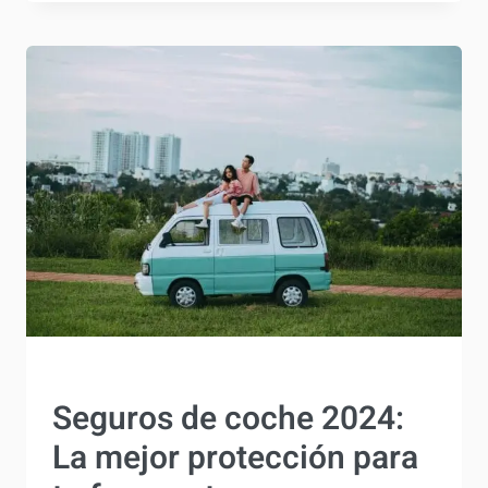
LAS
CAMPERS
ELÉCTRICAS:
¿ES
2025
EL
AÑO
DE
LA
REVOLUCIÓN?
IDEAS Y TRUCOS
Seguros de coche 2024:
La mejor protección para
tu furgoneta