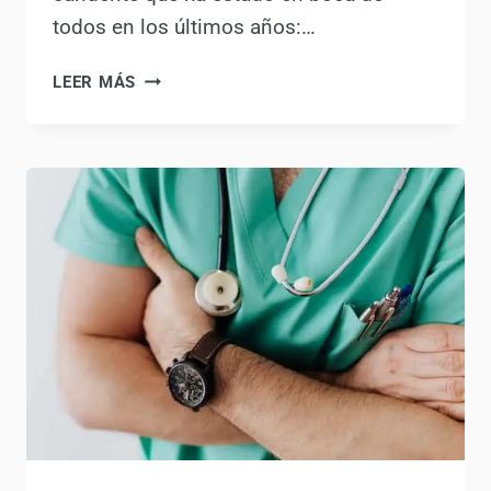
Autocaravanas
Por
Antonio Rodriguez
11 abril, 2024
Hoy, nos sumergiremos en un tema
candente que ha estado en boca de
todos en los últimos años:…
¿COMPRAR
LEER MÁS
UNA
CAMPER
BARATA?
[ANÁLISIS
BURBUJA
CAMPER]
ÚLTIMAS
CIFRAS
DE
VENTAS