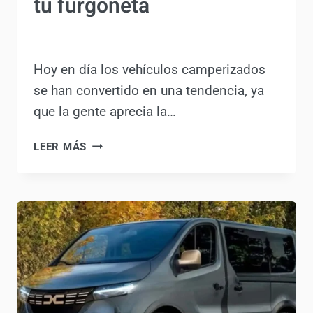
Por
Redacción Camperruteros
7 noviembre, 2024
Hoy en día los vehículos camperizados
se han convertido en una tendencia, ya
que la gente aprecia la…
SEGUROS
LEER MÁS
DE
COCHE
2024:
LA
MEJOR
PROTECCIÓN
PARA
TU
FURGONETA