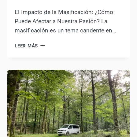
y Responsabilidad en el
Viaje
Por
Antonio Rodriguez
19 febrero, 2024
El Impacto de la Masificación: ¿Cómo
Puede Afectar a Nuestra Pasión? La
masificación es un tema candente en…
AUTOCARAVANAS:
LEER MÁS
LIBERTAD
Y
RESPONSABILIDAD
EN
EL
VIAJE