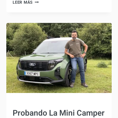
SANDMAN
4×4:
LA
CAMPER
ECONÓMICA
QUE
TODOS
ESPERAMOS
COMPRAR
Probando La Mini
Camper definitiva: Ford