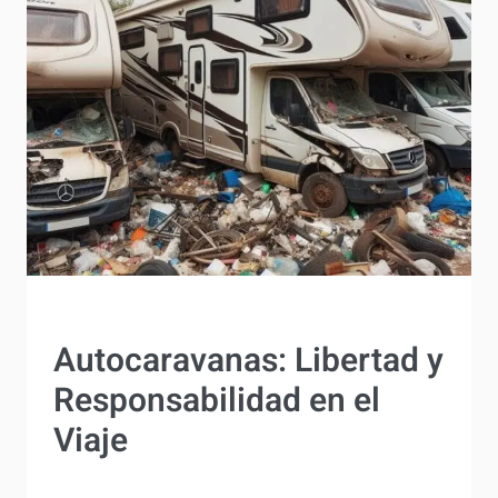
EL
LEER MÁS
DESAFÍO
DE
VISITAR
AL
MÉDICO
VIVIENDO
EN
UNA
CAMPER
ACTUALIDAD
Autocaravanas: Libertad