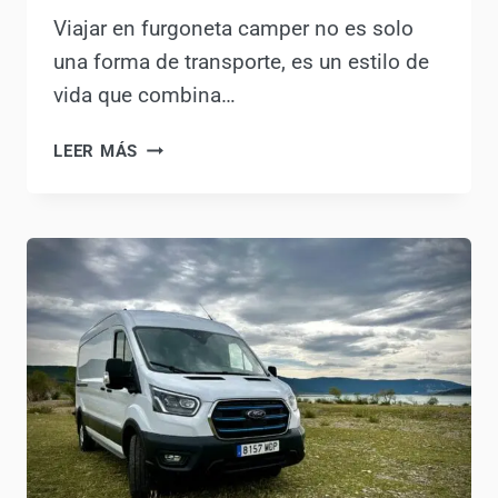
Viajar en furgoneta camper no es solo
una forma de transporte, es un estilo
de vida que combina…
QUÉ
LEER MÁS
LLEVAR
EN
UNA
FURGONETA
CAMPER:
LA
LISTA
DEFINITIVA
PARA
VIAJAR
LIGERO
Y
DISFRUTAR