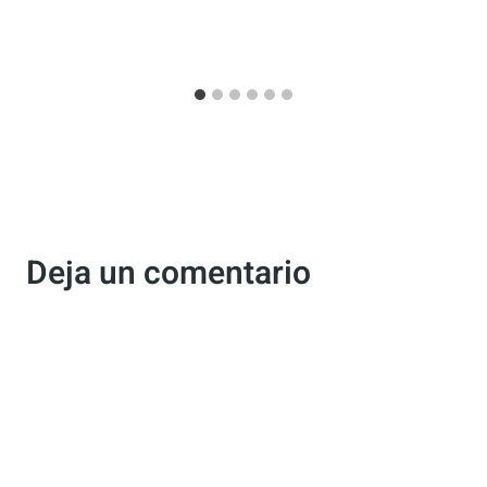
Empadronarse en una furgoneta
CAMPER ¿Es posible? Nueva
publicación en el BOE
Por
Antonio Rodriguez
6 mayo, 2020
Deja un comentario