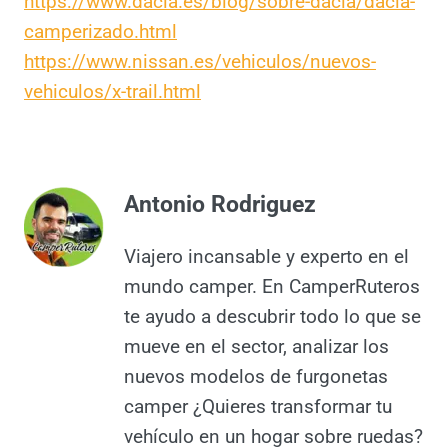
Eso sí, es fundamental entender
qué
ofrecen, qué no
, y
cuáles son sus
limitaciones legales y prácticas
.
Más información:
https://www.dacia.es/blog/sobre-
dacia/dacia-camperizado.html
https://www.nissan.es/vehiculos/nuevos-
vehiculos/x-trail.html
Antonio Rodriguez
Viajero incansable y experto en el
mundo camper. En