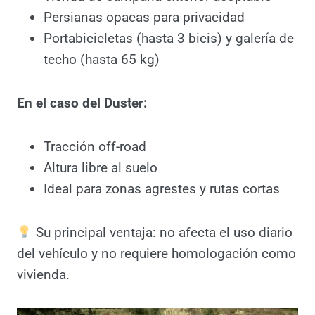
Colchón plegable (130×190 cm en
Jogger / 190 cm en Duster)
Uso como cama o mesa bajo el portón
trasero
Tienda de campaña exterior acoplable
Persianas opacas para privacidad
Portabicicletas (hasta 3 bicis) y galería
de techo (hasta 65 kg)
En el caso del Duster:
Tracción off-road
Altura libre al suelo
Ideal para zonas agrestes y rutas cortas