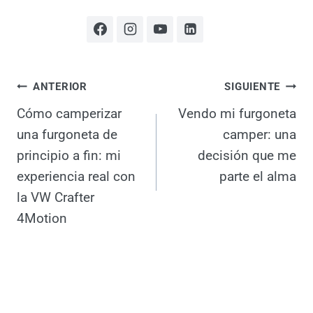
CamperRuteros te ayudo a
descubrir todo lo que se mueve
en el sector, analizar los nuevos
modelos de furgonetas camper
¿Quieres transformar tu vehículo
en un hogar sobre ruedas?
Navegación
ANTERIOR
SIGUIENTE
Cómo camperizar
Vendo mi furgoneta
de
una furgoneta de
camper: una
entradas
principio a fin: mi
decisión que me
experiencia real con
parte el alma