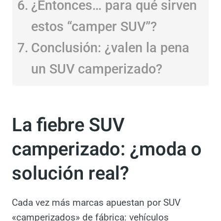
¿Y la legalidad? Aquí viene
la letra pequeña…
¿Entonces… para qué
sirven estos “camper
SUV”?
Conclusión: ¿valen la pena
un SUV camperizado?
La fiebre SUV
camperizado: ¿moda o