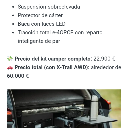
Extras off-road:
Neumáticos BFGoodrich All Terrain T/A
KO2
Suspensión sobreelevada
Protector de cárter
Baca con luces LED
Tracción total e-4ORCE con reparto
inteligente de par
Precio del kit camper completo:
22.900 €
Precio total (con X-Trail AWD):
alrededor
de
60.000 €