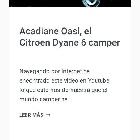
SIN CATEGORÍA
Acadiane Oasi, el
Citroen Dyane 6 camper
Por
Antonio Rodriguez
27 julio, 2015
Navegando por Internet he
encontrado este vídeo en Youtube,
lo que esto nos demuestra que el
mundo camper ha…
ACADIANE
LEER MÁS
OASI,
EL
CITROEN