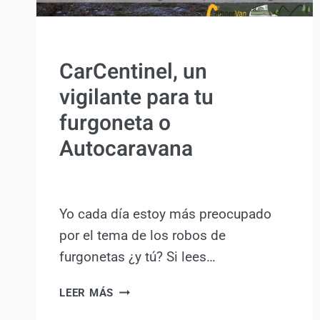
MANTENIMIENTO Y BRICOLAJE
CarCentinel, un
vigilante para tu
furgoneta o
Autocaravana
Por
Antonio Rodriguez
19 octubre, 2015
Yo cada día estoy más preocupado
por el tema de los robos de
furgonetas ¿y tú? Si lees…
CARCENTINEL,
LEER MÁS
UN