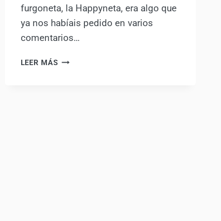
furgoneta, la Happyneta, era algo que
ya nos habíais pedido en varios
comentarios…
PRESENTACIÓN
LEER MÁS
DE
NUESTRA
FURGONETA
CAMPER
VOLKSWAGEN
T5
CALIFORNIA
BEACH