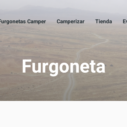
Furgonetas Camper
Camperizar
Tienda
E
Furgoneta