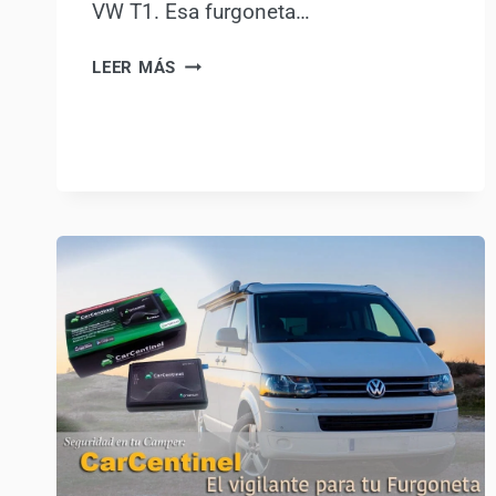
VW T1. Esa furgoneta…
VW
LEER MÁS
T1:
LA
HISTORIA
DE
LA
FURGONETA
QUE
CAMBIÓ
EL
MUNDO
DEL
CAMPER