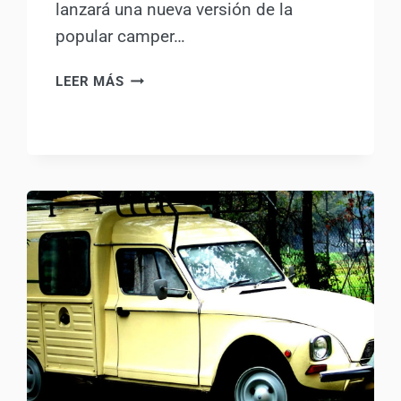
lanzará una nueva versión de la
popular camper…
FINALMENTE
LEER MÁS
HABRÁ
UNA
VOLKSWAGEN
CALIFORNIA
T7
PARA
ESTE
2023