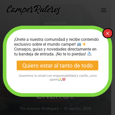
Saltar
al
contenido
ACTUALIDAD
VW CALIFORNIA
×
¡Únete a nuestra comunidad y recibe contenido
BEACH CUMPLE 20
exclusivo sobre el mundo camper!
Consejos, guías y novedades directamente en
AÑOS: LLEGA LA
tu bandeja de entrada. ¡No te lo pierdas!
Quiero estar al tanto de todo
EDICIÓN ESPECIAL
Usaremos tu email con responsabilidad y cariño, ¡cero
CALIFORNIA
spam!
ENERGY
Por
Antonio Rodriguez
29 agosto, 2025