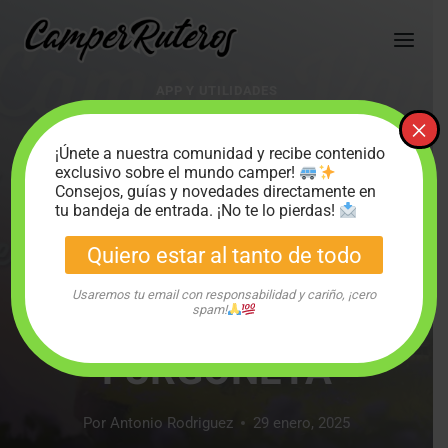
Saltar
al
contenido
APP Y UTILIDADES
“CAMPER VAN:
×
¡Únete a nuestra comunidad y recibe contenido
MAKE IT HOME”, EL
exclusivo sobre el mundo camper!
Consejos, guías y novedades directamente en
VIDEOJUEGO QUE TE
tu bandeja de entrada. ¡No te lo pierdas!
Quiero estar al tanto de todo
PERMITE
Usaremos tu email con responsabilidad y cariño, ¡cero
CAMPERIZAR TU
spam!
FURGONETA
Por
Antonio Rodriguez
29 enero, 2025