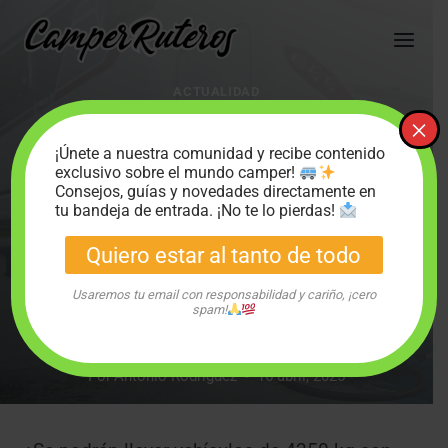
Saltar
al
contenido
ACTUALIDAD
CONDUCIR UNA
×
¡Únete a nuestra comunidad y recibe contenido
CAMPER DE 4.250
exclusivo sobre el mundo camper!
Consejos, guías y novedades directamente en
KG CON EL CARNET
tu bandeja de entrada. ¡No te lo pierdas!
Quiero estar al tanto de todo
B: LO QUE DEBES
Usaremos tu email con responsabilidad y cariño, ¡cero
SABER.
spam!
Por
Antonio Rodriguez
16 abril, 2025