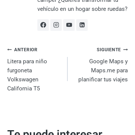
modelos de furgonetas camper
¿Quieres transformar tu vehículo
en un hogar sobre ruedas?
Navegación
ANTERIOR
SIGUIENTE
Litera para niño
Google Maps y
de
furgoneta
Maps.me para
entradas
Volkswagen
planificar tus viajes
California T5